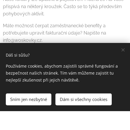
přispívá na některý kroužek. Často se to týká především
pohybových aktivit.
Máte možnost čerpat zaměstnanecké benefity a
potřebujete upravit fakturační údaje? Napište na
info@woskovky.cz.
Dáš si sůšu?
Nabídka kroužků 1. pololetí 25/26
Používáme cookies, abychom zajistili správné fungování a
bezpečnost našich stránek. Tím vám můžeme zajistit tu
nejlepší zkušenost při jejich návštěvě.
Sním jen nezbytné
Dám si všechny cookies