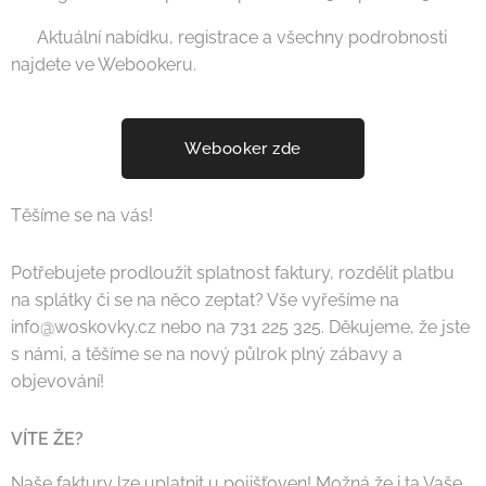
📌 Aktuální nabídku, registrace a všechny podrobnosti
najdete ve Webookeru.
Webooker zde
Těšíme se na vás! 💛
Potřebujete prodloužit splatnost faktury, rozdělit platbu
na splátky či se na něco zeptat? Vše vyřešíme na
info@woskovky.cz nebo na 731 225 325. Děkujeme, že jste
s námi, a těšíme se na nový půlrok plný zábavy a
objevování!
VÍTE ŽE?
Naše faktury lze uplatnit u pojišťoven! Možná že i ta Vaše